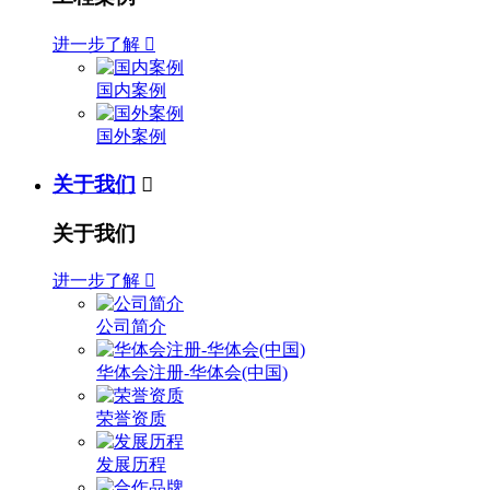
进一步了解

国内案例
国外案例
关于我们

关于我们
进一步了解

公司简介
华体会注册-华体会(中国)
荣誉资质
发展历程