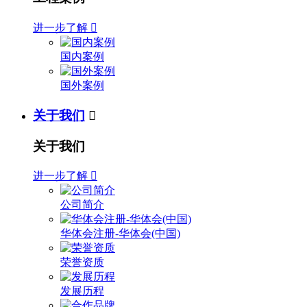
进一步了解

国内案例
国外案例
关于我们

关于我们
进一步了解

公司简介
华体会注册-华体会(中国)
荣誉资质
发展历程