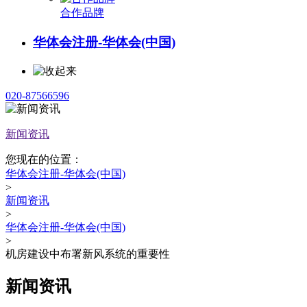
合作品牌
华体会注册-华体会(中国)
020-87566596
新闻资讯
您现在的位置：
华体会注册-华体会(中国)
>
新闻资讯
>
华体会注册-华体会(中国)
>
机房建设中布署新风系统的重要性
新闻资讯