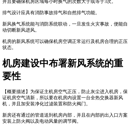
并且要确保机房区域每小时换气的次数大于或等于3次。
排气设计应具有消防事故排气和自然排气功能。
新风换气系统能与消防系统联动，一旦发生火灾事故，便能自
动切断新风进风。
机房的新风系统可以确保机房空调正常运行及机房合理的正压
状态。
机房建设中布署新风系统的重
要性
【概要描述】
为保证主机房空气正压，防止灰尘进入机房，保
证机房空气清新，所以要在机房内设置一台全热交换器新风
机，并且加安装净化过滤装置和防火阀门。
新房还有通过的管道送到机房内部，并且在内部的出入口方案
安装上防火阀以及电动风量的调节阀。