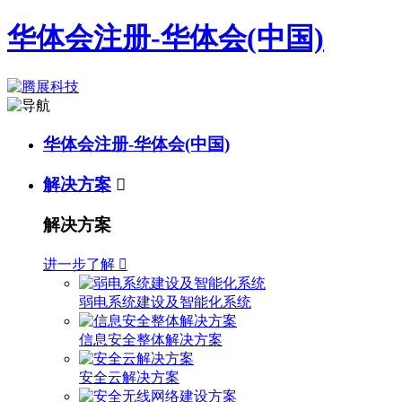
华体会注册-华体会(中国)
华体会注册-华体会(中国)
解决方案

解决方案
进一步了解

弱电系统建设及智能化系统
信息安全整体解决方案
安全云解决方案