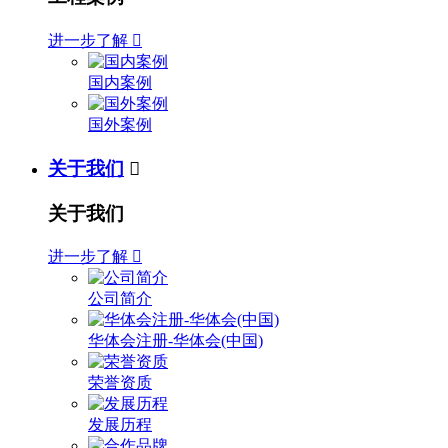
进一步了解

国内案例
国外案例
关于我们

关于我们
进一步了解

公司简介
华体会注册-华体会(中国)
荣誉资质
发展历程