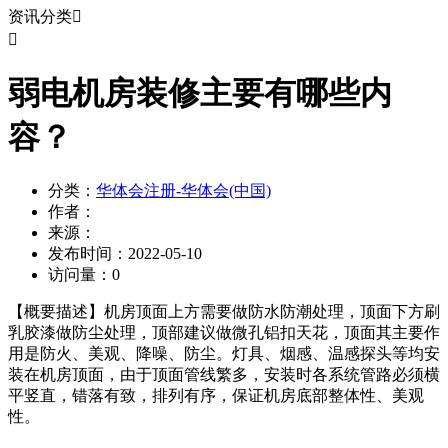
资讯分类


弱电机房装修主要有哪些内
容？
分类：
华体会注册-华体会(中国)
作者：
来源：
发布时间：
2022-05-10
访问量：
0
【概要描述】
机房顶面上方需要做防水防潮处理，顶面下方刷
乳胶漆做防尘处理，顶部建议做微孔铝扣天花，顶面其主要作
用是防火、美观、降噪、防尘。灯具、烟感、温感探头等均安
装在机房顶面，由于顶面管线繁多，安装时各系统管路必须横
平竖直，错落有致，排列有序，保证机房底部整体性、美观
性。