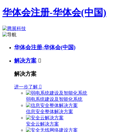
华体会注册-华体会(中国)
华体会注册-华体会(中国)
解决方案

解决方案
进一步了解

弱电系统建设及智能化系统
信息安全整体解决方案
安全云解决方案