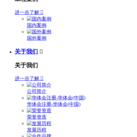
进一步了解

国内案例
国外案例
关于我们

关于我们
进一步了解

公司简介
华体会注册-华体会(中国)
荣誉资质
发展历程