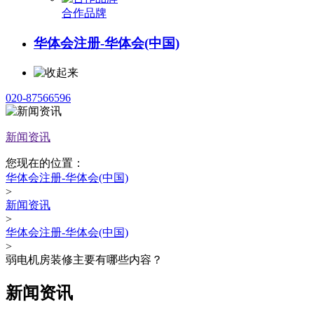
合作品牌
华体会注册-华体会(中国)
020-87566596
新闻资讯
您现在的位置：
华体会注册-华体会(中国)
>
新闻资讯
>
华体会注册-华体会(中国)
>
弱电机房装修主要有哪些内容？
新闻资讯