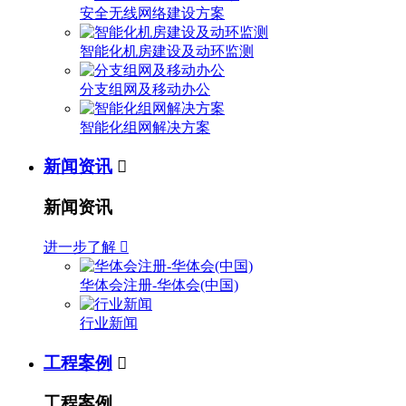
安全无线网络建设方案
智能化机房建设及动环监测
分支组网及移动办公
智能化组网解决方案
新闻资讯

新闻资讯
进一步了解

华体会注册-华体会(中国)
行业新闻
工程案例

工程案例